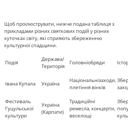
Зразки народних заходів
Щоб проілюструвати, нижче подана таблиця з
прикладами різних святкових подій у різних
куточках світу, які сприяють збереженню
культурної спадщини.
Держава/
Подія
Головніобряди
Істо
Територія
Національнізаходи,
Збер
Івана Купала
Україна
плетіння вінків
захо
Фестиваль
Традиційні
Збер
Україна
Гуцульської
ремесла, концерти,
попу
(Карпати)
культури
веселощі
куль