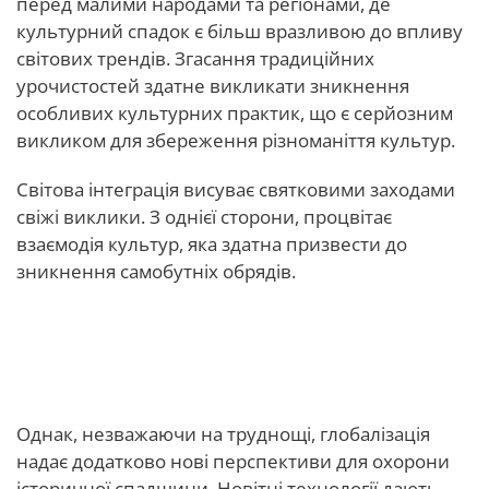
перед малими народами та регіонами, де
культурний спадок є більш вразливою до впливу
світових трендів. Згасання традиційних
урочистостей здатне викликати зникнення
особливих культурних практик, що є серйозним
викликом для збереження різноманіття культур.
Світова інтеграція висуває святковими заходами
свіжі виклики. З однієї сторони, процвітає
взаємодія культур, яка здатна призвести до
зникнення самобутніх обрядів.
Перспективи для підтримки
культурної спадщини.
Однак, незважаючи на труднощі, глобалізація
надає додатково нові перспективи для охорони
історичної спадщини. Новітні технології дають