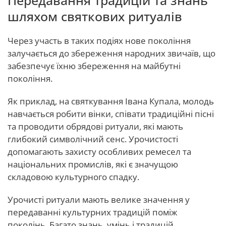
Передавання традицій та знань
шляхом святкових ритуалів
Через участь в таких подіях нове покоління
залучається до збереження народних звичаїв, що
забезпечує їхню збереження на майбутні
покоління.
Як приклад, на святкування Івана Купала, молодь
навчається робити вінки, співати традиційні пісні
та проводити обрядові ритуали, які мають
глибокий символічний сенс. Урочистості
допомагають захисту особливих ремесел та
національних промислів, які є значущою
складовою культурного спадку.
Урочисті ритуали мають велике значення у
передаванні культурних традицій поміж
поколінь. Багато знань, умінь і традицій