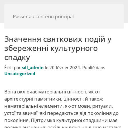
Passer au contenu principal
Значення святкових подій у
збереженні культурного
спадку
Écrit par
sdl_admin
le
20 février 2024
. Publié dans
Uncategorized
.
Вона включає матеріальні цінності, як-от
архітектурні пам’ятники, цінності, й також
нематеріальні елементи, як-от мови, ритуали,
устої та звичаї, які передаються від покоління до
покоління. Підтримка культурної спадщини має
велике значення, оскільки вона не лише нагадує