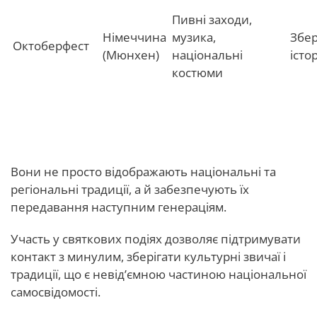
Пивні заходи,
Німеччина
музика,
Збе
Октоберфест
(Мюнхен)
національні
істо
костюми
Підсумок.
Вони не просто відображають національні та
регіональні традиції, а й забезпечують їх
передавання наступним генераціям.
Участь у святкових подіях дозволяє підтримувати
контакт з минулим, зберігати культурні звичаї і
традиції, що є невід’ємною частиною національної
самосвідомості.