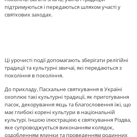
підтримуються і передаються шляхом участі у
святкових заходах.
Релігійні та національні
святкування
Ці урочисті події допомагають зберігати релігійні
традиції та культурні звичаї, які передаються з
покоління в покоління.
До прикладу, Пасхальне святкування в Україні
охоплює такі культурні традиції, як приготування
пасок, декорування яєць та благословення їжі, що
має глибокі корені культури в національній
культурі. Іншою ілюстрацією є святкування Різдва,
яке супроводжується виконанням колядок,
оздобленням ялинки та проведенням родинних