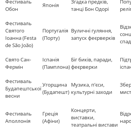
Фестиваль
Згадка предків,
Попу
Японія
Обон
танці Бон Одорі
релі
Фестиваль
Відз
Святого
Португалія
Вуличні гуляння,
сонц
Іоанна (Festa
(Порту)
запуск феєрверків
спа
de São João)
Свято Сан-
Іспанія
Біг биків, паради,
Підт
Фермін
(Памплона)
феєрверки
іспа
Фестиваль
Угорщина
Музика, п’єси,
Збер
Будапештської
(Будапешт)
культурні заходи
мис
весни
Концерти,
Фестиваль
Греція
Відр
виставки,
Аполлонія
(Афіни)
нар
театральні вистави