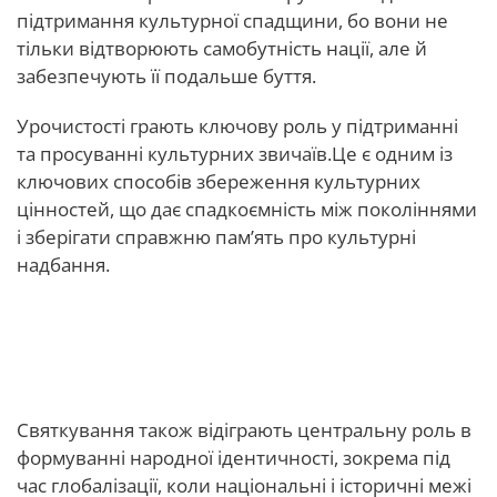
підтримання культурної спадщини, бо вони не
тільки відтворюють самобутність нації, але й
забезпечують її подальше буття.
Урочистості грають ключову роль у підтриманні
та просуванні культурних звичаїв.Це є одним із
ключових способів збереження культурних
цінностей, що дає спадкоємність між поколіннями
і зберігати справжню пам’ять про культурні
надбання.
Свята народу у відображенні
національної самосвідомості
Святкування також відіграють центральну роль в
формуванні народної ідентичності, зокрема під
час глобалізації, коли національні і історичні межі