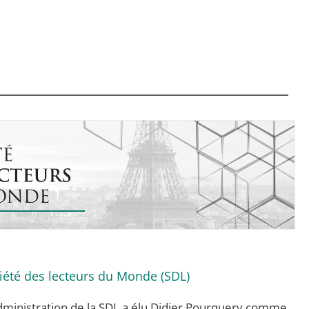
ciété des lecteurs du Monde (SDL)
’administration de la SDL a élu Didier Pourquery comme