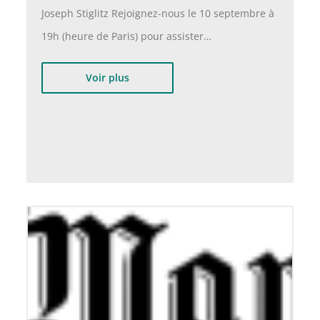
Joseph Stiglitz Rejoignez-nous le 10 septembre à
19h (heure de Paris) pour assister…
Voir plus