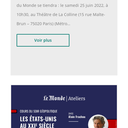
du Monde se tiendra : le samedi 25 juin 2022, à
10h30, au Théâtre de La Colline (15 rue Malte-
Brun – 75020 Paris) (Métro…
Voir plus